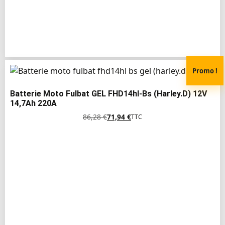
Promo !
Batterie Moto Fulbat GEL FHD14hl-Bs (Harley.D) 12V
14,7Ah 220A
86,28
€
71,94
€
TTC
Le
Le
prix
prix
initial
actuel
était :
est :
86,28 €.
71,94 €.