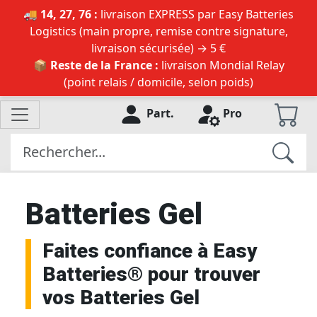
🚚 14, 27, 76 :
livraison EXPRESS par Easy Batteries
Logistics (main propre, remise contre signature,
livraison sécurisée) → 5 €
📦 Reste de la France :
livraison Mondial Relay
(point relais / domicile, selon poids)
Part.
Pro
Batteries Gel
Faites confiance à Easy
Batteries® pour trouver
vos Batteries Gel