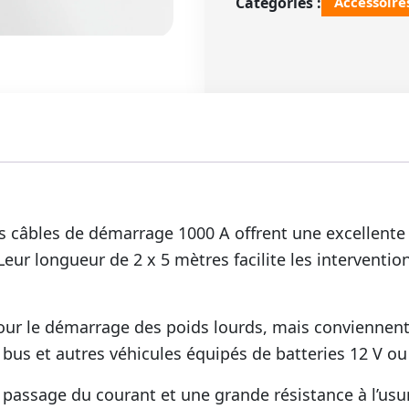
Catégories :
Accessoire
démarrage
1000A
2
x
5
m
–
50
mm²
avec
es câbles de démarrage 1000 A offrent une excellente 
pinces
en
Leur longueur de 2 x 5 mètres facilite les intervent
laiton
pour
poids
r le démarrage des poids lourds, mais conviennent é
lourds
 bus et autres véhicules équipés de batteries 12 V ou
et
véhicules
t passage du courant et une grande résistance à l’us