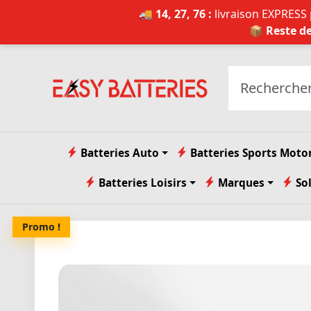
🚚 14, 27, 76 :
livraison EXPRESS p
📦 Reste de
Batteries Auto
Batteries Sports Moto
Batteries Loisirs
Marques
So
Promo !