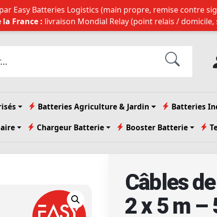
ar Easy Batteries Logistics (main propre, remise contre sig
 la France :
livraison Mondial Relay (point relais / domicile,
risés
Batteries Agriculture & Jardin
Batteries In
laire
Chargeur Batterie
Booster Batterie
T
Câbles d
2 x 5 m –