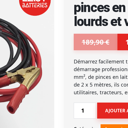
pinces en 
lourds et 
189,90
€
Le
Le
prix
prix
initial
actuel
Démarrez facilement t
était :
est :
démarrage professionn
189,90 €.
177,90 €.
mm², de pinces en lai
de 2 x 5 mètres, ils c
utilitaires, tracteurs,
quantité
AJOUTER 
de
Câbles
de