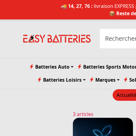
🚚 14, 27, 76 :
livraison EXPRESS p
📦 Reste de
Batteries Auto
Batteries Sports Moto
Batteries Loisirs
Marques
So
Actualit
3 articles