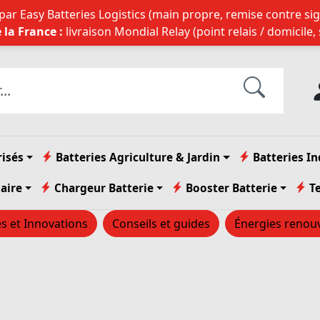
ar Easy Batteries Logistics (main propre, remise contre sig
 la France :
livraison Mondial Relay (point relais / domicile,
risés
Batteries Agriculture & Jardin
Batteries In
laire
Chargeur Batterie
Booster Batterie
T
és et Innovations
Conseils et guides
Énergies renou